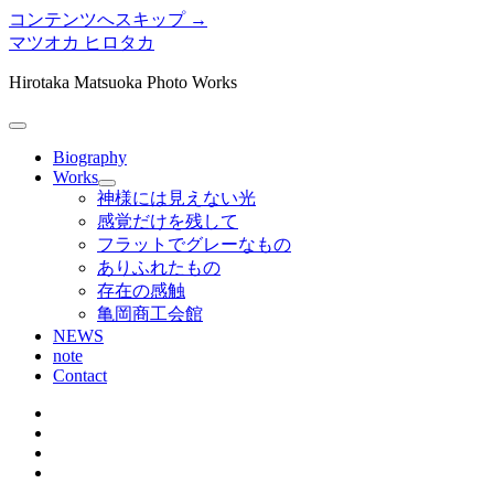
コンテンツへスキップ →
マツオカ ヒロタカ
Hirotaka Matsuoka Photo Works
メ
ニ
Biography
ュ
Works
メ
ー
神様には見えない光
ニ
を
感覚だけを残して
ュ
開
フラットでグレーなもの
ー
く
ありふれたもの
を
存在の感触
開
く
亀岡商工会館
NEWS
note
Contact
twitter
instagram
bitbucket
tumblr