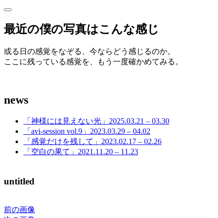
サ
サ
イ
イ
最近の僕の写真はこんな感じ
ド
ド
バ
ー
或る日の感覚をなぞる、今ならどう感じるのか。
バ
を
ここに残っている感覚を、もう一度確かめてみる。
開
ー
く
news
「神様には見えない光」2025.03.21 – 03.30
「avi-session vol.9」2023.03.29 – 04.02
「感覚だけを残して」2023.02.17 – 02.26
「空白の果て」2021.11.20 – 11.23
untitled
前の画像