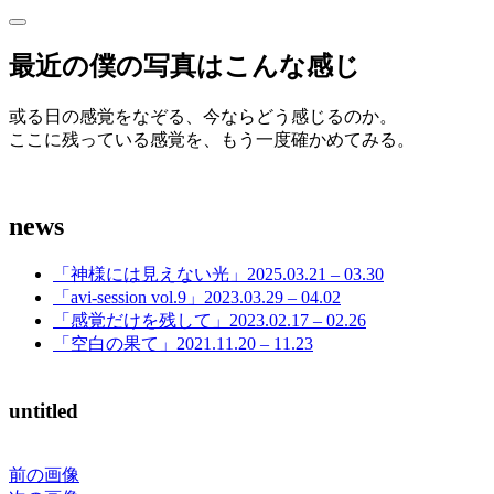
サ
サ
イ
イ
最近の僕の写真はこんな感じ
ド
ド
バ
ー
或る日の感覚をなぞる、今ならどう感じるのか。
バ
を
ここに残っている感覚を、もう一度確かめてみる。
開
ー
く
news
「神様には見えない光」2025.03.21 – 03.30
「avi-session vol.9」2023.03.29 – 04.02
「感覚だけを残して」2023.02.17 – 02.26
「空白の果て」2021.11.20 – 11.23
untitled
前の画像