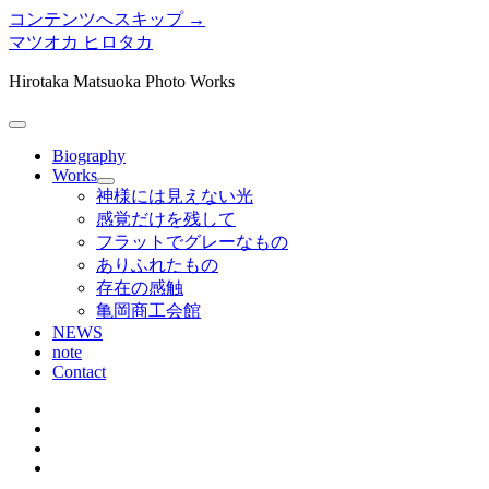
コンテンツへスキップ →
マツオカ ヒロタカ
Hirotaka Matsuoka Photo Works
メ
ニ
Biography
ュ
Works
メ
ー
神様には見えない光
ニ
を
感覚だけを残して
ュ
開
フラットでグレーなもの
ー
く
ありふれたもの
を
存在の感触
開
く
亀岡商工会館
NEWS
note
Contact
twitter
instagram
bitbucket
tumblr