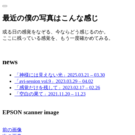
サ
サ
イ
イ
最近の僕の写真はこんな感じ
ド
ド
バ
ー
或る日の感覚をなぞる、今ならどう感じるのか。
バ
を
ここに残っている感覚を、もう一度確かめてみる。
開
ー
く
news
「神様には見えない光」2025.03.21 – 03.30
「avi-session vol.9」2023.03.29 – 04.02
「感覚だけを残して」2023.02.17 – 02.26
「空白の果て」2021.11.20 – 11.23
EPSON scanner image
前の画像