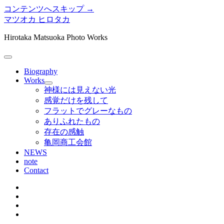
コンテンツへスキップ →
マツオカ ヒロタカ
Hirotaka Matsuoka Photo Works
メ
ニ
Biography
ュ
Works
メ
ー
神様には見えない光
ニ
を
感覚だけを残して
ュ
開
フラットでグレーなもの
ー
く
ありふれたもの
を
存在の感触
開
く
亀岡商工会館
NEWS
note
Contact
twitter
instagram
bitbucket
tumblr