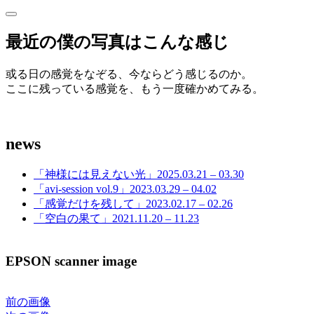
サ
サ
イ
イ
最近の僕の写真はこんな感じ
ド
ド
バ
ー
或る日の感覚をなぞる、今ならどう感じるのか。
バ
を
ここに残っている感覚を、もう一度確かめてみる。
開
ー
く
news
「神様には見えない光」2025.03.21 – 03.30
「avi-session vol.9」2023.03.29 – 04.02
「感覚だけを残して」2023.02.17 – 02.26
「空白の果て」2021.11.20 – 11.23
EPSON scanner image
前の画像