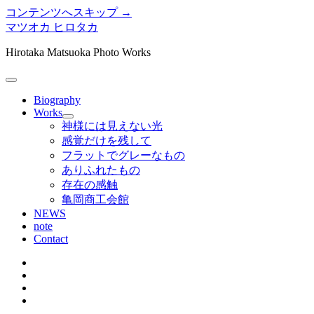
コンテンツへスキップ →
マツオカ ヒロタカ
Hirotaka Matsuoka Photo Works
メ
ニ
Biography
ュ
Works
メ
ー
神様には見えない光
ニ
を
感覚だけを残して
ュ
開
フラットでグレーなもの
ー
く
ありふれたもの
を
存在の感触
開
く
亀岡商工会館
NEWS
note
Contact
twitter
instagram
bitbucket
tumblr