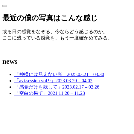
サ
サ
イ
イ
最近の僕の写真はこんな感じ
ド
ド
バ
ー
或る日の感覚をなぞる、今ならどう感じるのか。
バ
を
ここに残っている感覚を、もう一度確かめてみる。
開
ー
く
news
「神様には見えない光」2025.03.21 – 03.30
「avi-session vol.9」2023.03.29 – 04.02
「感覚だけを残して」2023.02.17 – 02.26
「空白の果て」2021.11.20 – 11.23