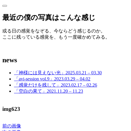
サ
サ
イ
イ
最近の僕の写真はこんな感じ
ド
ド
バ
ー
或る日の感覚をなぞる、今ならどう感じるのか。
バ
を
ここに残っている感覚を、もう一度確かめてみる。
開
ー
く
news
「神様には見えない光」2025.03.21 – 03.30
「avi-session vol.9」2023.03.29 – 04.02
「感覚だけを残して」2023.02.17 – 02.26
「空白の果て」2021.11.20 – 11.23
img623
前の画像