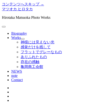
コンテンツへスキップ →
マツオカ ヒロタカ
Hirotaka Matsuoka Photo Works
メ
ニ
Biography
ュ
Works
メ
ー
神様には見えない光
ニ
を
感覚だけを残して
ュ
開
フラットでグレーなもの
ー
く
ありふれたもの
を
存在の感触
開
く
亀岡商工会館
NEWS
note
Contact
twitter
instagram
bitbucket
tumblr