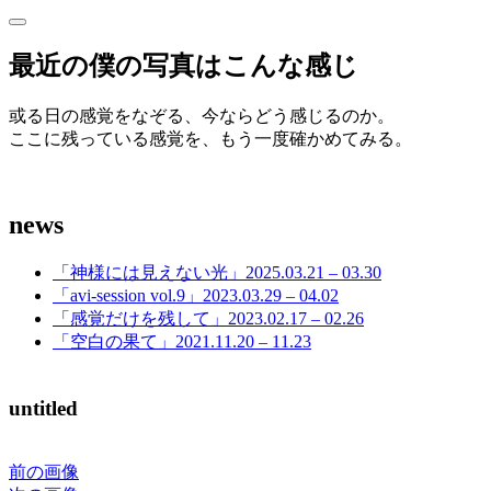
サ
サ
イ
イ
最近の僕の写真はこんな感じ
ド
ド
バ
ー
或る日の感覚をなぞる、今ならどう感じるのか。
バ
を
ここに残っている感覚を、もう一度確かめてみる。
開
ー
く
news
「神様には見えない光」2025.03.21 – 03.30
「avi-session vol.9」2023.03.29 – 04.02
「感覚だけを残して」2023.02.17 – 02.26
「空白の果て」2021.11.20 – 11.23
untitled
前の画像