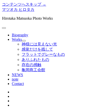
コンテンツへスキップ →
マツオカ ヒロタカ
Hirotaka Matsuoka Photo Works
メ
ニ
Biography
ュ
Works
メ
ー
神様には見えない光
ニ
を
感覚だけを残して
ュ
開
フラットでグレーなもの
ー
く
ありふれたもの
を
存在の感触
開
く
亀岡商工会館
NEWS
note
Contact
twitter
instagram
bitbucket
tumblr