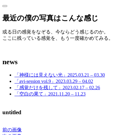
サ
サ
イ
イ
最近の僕の写真はこんな感じ
ド
ド
バ
ー
或る日の感覚をなぞる、今ならどう感じるのか。
バ
を
ここに残っている感覚を、もう一度確かめてみる。
開
ー
く
news
「神様には見えない光」2025.03.21 – 03.30
「avi-session vol.9」2023.03.29 – 04.02
「感覚だけを残して」2023.02.17 – 02.26
「空白の果て」2021.11.20 – 11.23
untitled
前の画像