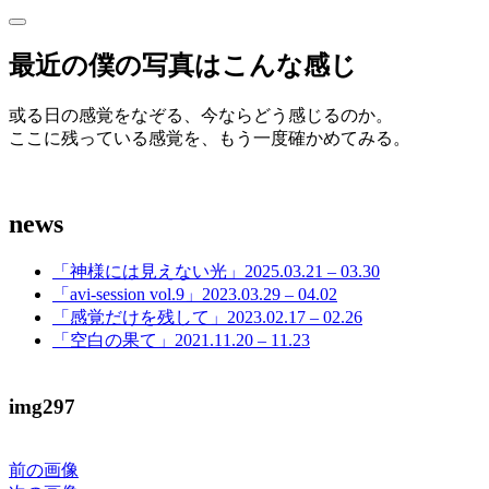
サ
サ
イ
イ
最近の僕の写真はこんな感じ
ド
ド
バ
ー
或る日の感覚をなぞる、今ならどう感じるのか。
バ
を
ここに残っている感覚を、もう一度確かめてみる。
開
ー
く
news
「神様には見えない光」2025.03.21 – 03.30
「avi-session vol.9」2023.03.29 – 04.02
「感覚だけを残して」2023.02.17 – 02.26
「空白の果て」2021.11.20 – 11.23
img297
前の画像