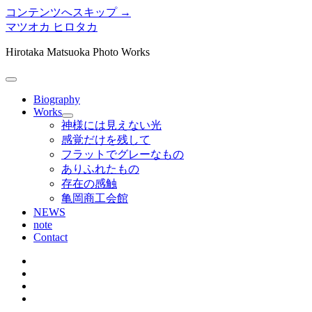
コンテンツへスキップ →
マツオカ ヒロタカ
Hirotaka Matsuoka Photo Works
メ
ニ
Biography
ュ
Works
メ
ー
神様には見えない光
ニ
を
感覚だけを残して
ュ
開
フラットでグレーなもの
ー
く
ありふれたもの
を
存在の感触
開
く
亀岡商工会館
NEWS
note
Contact
twitter
instagram
bitbucket
tumblr