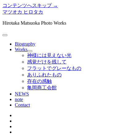
コンテンツへスキップ →
マツオカ ヒロタカ
Hirotaka Matsuoka Photo Works
メ
ニ
Biography
ュ
Works
メ
ー
神様には見えない光
ニ
を
感覚だけを残して
ュ
開
フラットでグレーなもの
ー
く
ありふれたもの
を
存在の感触
開
く
亀岡商工会館
NEWS
note
Contact
twitter
instagram
bitbucket
tumblr