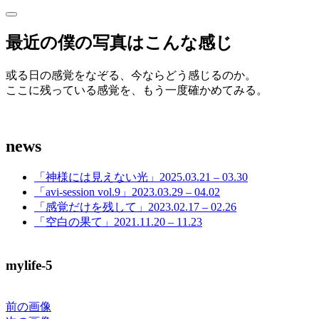
サ
サ
イ
イ
最近の僕の写真はこんな感じ
ド
ド
バ
ー
或る日の感覚をなぞる、今ならどう感じるのか。
バ
を
ここに残っている感覚を、もう一度確かめてみる。
開
ー
く
news
「神様には見えない光」2025.03.21 – 03.30
「avi-session vol.9」2023.03.29 – 04.02
「感覚だけを残して」2023.02.17 – 02.26
「空白の果て」2021.11.20 – 11.23
mylife-5
前の画像