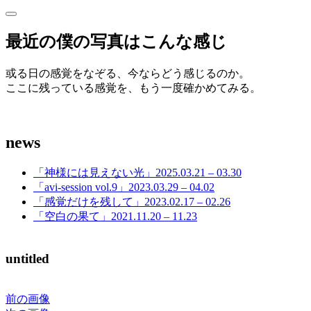
サ
サ
イ
イ
最近の僕の写真はこんな感じ
ド
ド
バ
ー
或る日の感覚をなぞる、今ならどう感じるのか。
バ
を
ここに残っている感覚を、もう一度確かめてみる。
開
ー
く
news
「神様には見えない光」2025.03.21 – 03.30
「avi-session vol.9」2023.03.29 – 04.02
「感覚だけを残して」2023.02.17 – 02.26
「空白の果て」2021.11.20 – 11.23
untitled
前の画像