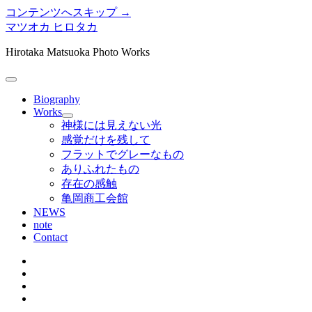
コンテンツへスキップ →
マツオカ ヒロタカ
Hirotaka Matsuoka Photo Works
メ
ニ
Biography
ュ
Works
メ
ー
神様には見えない光
ニ
を
感覚だけを残して
ュ
開
フラットでグレーなもの
ー
く
ありふれたもの
を
存在の感触
開
く
亀岡商工会館
NEWS
note
Contact
twitter
instagram
bitbucket
tumblr