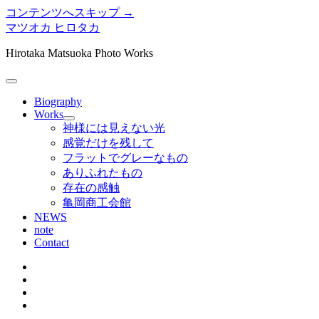
コンテンツへスキップ →
マツオカ ヒロタカ
Hirotaka Matsuoka Photo Works
メ
ニ
Biography
ュ
Works
メ
ー
神様には見えない光
ニ
を
感覚だけを残して
ュ
開
フラットでグレーなもの
ー
く
ありふれたもの
を
存在の感触
開
く
亀岡商工会館
NEWS
note
Contact
twitter
instagram
bitbucket
tumblr