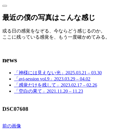
サ
サ
イ
イ
最近の僕の写真はこんな感じ
ド
ド
バ
ー
或る日の感覚をなぞる、今ならどう感じるのか。
バ
を
ここに残っている感覚を、もう一度確かめてみる。
開
ー
く
news
「神様には見えない光」2025.03.21 – 03.30
「avi-session vol.9」2023.03.29 – 04.02
「感覚だけを残して」2023.02.17 – 02.26
「空白の果て」2021.11.20 – 11.23
DSC07608
前の画像