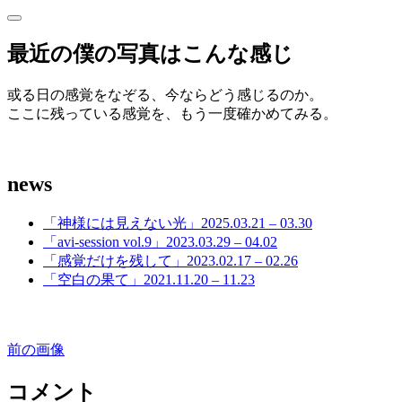
サ
サ
イ
イ
最近の僕の写真はこんな感じ
ド
ド
バ
ー
或る日の感覚をなぞる、今ならどう感じるのか。
バ
を
ここに残っている感覚を、もう一度確かめてみる。
開
ー
く
news
「神様には見えない光」2025.03.21 – 03.30
「avi-session vol.9」2023.03.29 – 04.02
「感覚だけを残して」2023.02.17 – 02.26
「空白の果て」2021.11.20 – 11.23
前の画像
コメント