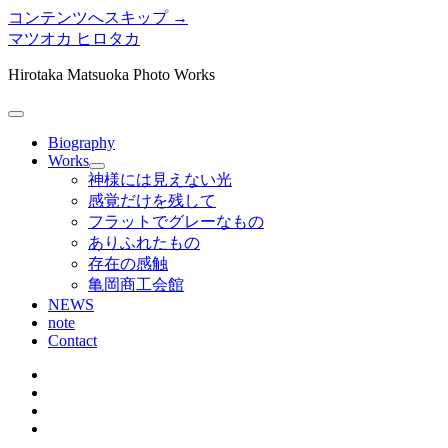
コンテンツへスキップ →
マツオカ ヒロタカ
Hirotaka Matsuoka Photo Works
メ
ニ
Biography
ュ
Works
メ
ー
神様には見えない光
ニ
を
感覚だけを残して
ュ
開
フラットでグレーなもの
ー
く
ありふれたもの
を
存在の感触
開
く
亀岡商工会館
NEWS
note
Contact
twitter
instagram
bitbucket
tumblr