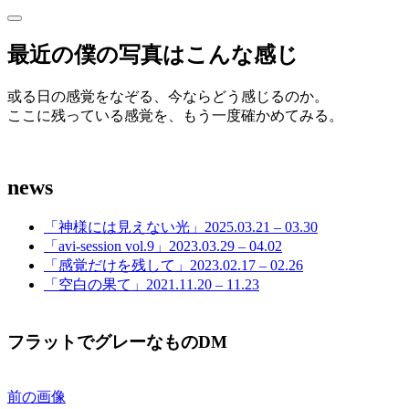
サ
サ
イ
イ
最近の僕の写真はこんな感じ
ド
ド
バ
ー
或る日の感覚をなぞる、今ならどう感じるのか。
バ
を
ここに残っている感覚を、もう一度確かめてみる。
開
ー
く
news
「神様には見えない光」2025.03.21 – 03.30
「avi-session vol.9」2023.03.29 – 04.02
「感覚だけを残して」2023.02.17 – 02.26
「空白の果て」2021.11.20 – 11.23
フラットでグレーなものDM
前の画像