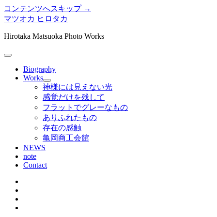
コンテンツへスキップ →
マツオカ ヒロタカ
Hirotaka Matsuoka Photo Works
メ
ニ
Biography
ュ
Works
メ
ー
神様には見えない光
ニ
を
感覚だけを残して
ュ
開
フラットでグレーなもの
ー
く
ありふれたもの
を
存在の感触
開
く
亀岡商工会館
NEWS
note
Contact
twitter
instagram
bitbucket
tumblr